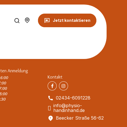
Jetzt kontaktieren
iten Anmeldung
Kontakt
16:00
7:00
17:00
18:00
02434-6091228
3:30
info@physio-
handinhand.de
Beecker Straße 56-62